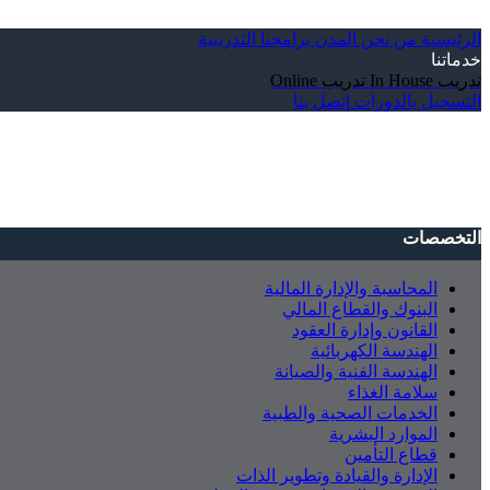
الرئيسية
من نحن
المدن
برامجنا التدريبية
خدماتنا
تدريب In House
تدريب Online
التسجيل بالدورات
إتصل بنا
التخصصات
المحاسبة والإدارة المالية
البنوك والقطاع المالي
القانون وإدارة العقود
الهندسة الكهربائية
الهندسة الفنية والصيانة
سلامة الغذاء
الخدمات الصحية والطبية
الموارد البشرية
قطاع التأمين
الإدارة والقيادة وتطوير الذات