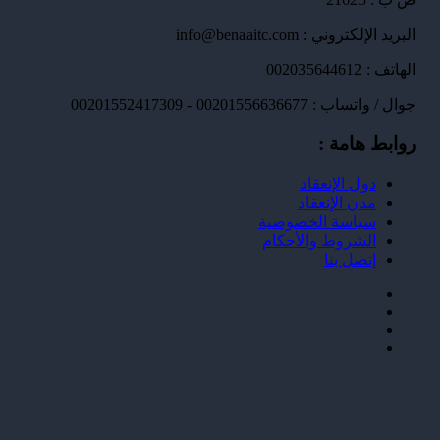
البريد الإلكتروني : info@benaaitc.com
الهاتف : 002035644612
جوال / واتساب : 00201556636677 - 00201552417309
روابط هامة :
دول الإنعقاد
مدن الإنعقاد
سياسة الخصوصية
الشروط والأحكام
إتصل بنا