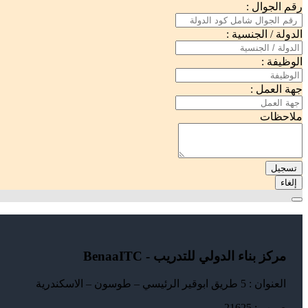
رقم الجوال :
الدولة / الجنسية :
الوظيفة :
جهة العمل :
ملاحظات
تسجيل
إلغاء
مركز بناء الدولي للتدريب - BenaaITC
العنوان : 5 طريق ابوقير الرئيسي – طوسون – الاسكندرية
ص ب : 21625