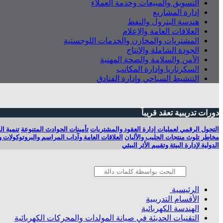
التسويق والمبيعات وخدمة العملاء
إدارة المشاريع
هندسة البترول والنفط
العلاقات العامة والإعلام
المشتريات والمخازن والخدمات اللوجستية
الجودة الشاملة والإنتاج
الأمن والسلامة والصحة المهنية
السكرتاريا وإدارة المكاتب
التنشيط السياحي وإدارة الفنادق
دورات تدريبية تعقد قريباً
التحول الرقمي لعمليات إدارة العقود والمشتريات
تأمينات الحوادث المتنوعة
تنمية ال
مخاطر تلوث منتجات الحليب والألبان
العلاقات العامة وآداب المراسم والبروتوكولات 
الدولية لإدارة البيئة وتقييم الأثر البيئي
الرئيسية
الأقسام التدريبية
الهندسة الكهربائية
التقنيات الحديثة في صيانة المولدات والمحركات الكهربائية