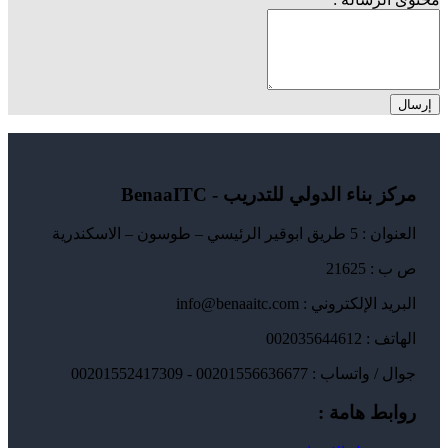
إرسال
مركز بناء الدولي للتدريب - BenaaITC
العنوان : 5 طريق ابوقير الرئيسي – طوسون – الاسكندرية
ص ب : 21625
البريد الإلكتروني : info@benaaitc.com
الهاتف : 002035644612
جوال / واتساب : 00201556636677 - 00201552417309
روابط هامة :