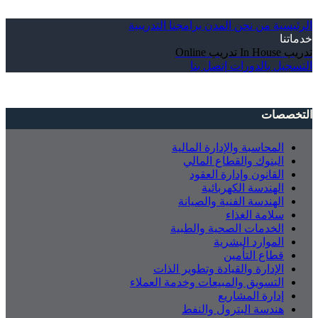
الرئيسية
من نحن
المدن
برامجنا التدريبية
خدماتنا
تدريب In House
تدريب Online
التسجيل بالدورات
إتصل بنا
التخصصات
المحاسبة والإدارة المالية
البنوك والقطاع المالي
القانون وإدارة العقود
الهندسة الكهربائية
الهندسة الفنية والصيانة
سلامة الغذاء
الخدمات الصحية والطبية
الموارد البشرية
قطاع التأمين
الإدارة والقيادة وتطوير الذات
التسويق والمبيعات وخدمة العملاء
إدارة المشاريع
هندسة البترول والنفط