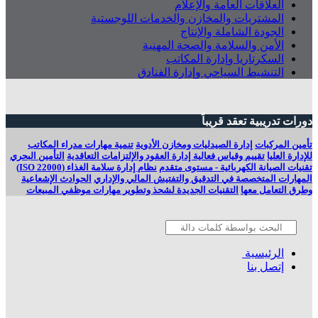
العلاقات العامة والإعلام
المشتريات والمخازن والخدمات اللوجستية
الجودة الشاملة والإنتاج
الأمن والسلامة والصحة المهنية
السكرتاريا وإدارة المكاتب
التنشيط السياحي وإدارة الفنادق
دورات تدريبية تعقد قريباً
تأمين المركبات
إدارة الصيدليات ومخازن الأدوية
تنمية مهارات مدراء المكاتب
للإدارة العليا
تقييم وقياس فعالية إدارة العقود والإلتزامات التعاقدية
التأمين البحري
تقنيات الصیانة الكھربائیة - مستوى متقدم
نظام إدارة سلامة الغذاء (ISO 22000)
المهارات المتخصصة في التدقيق والتفتيش المالي والإداري
الحوادث الإشعاعية
وطرق التعامل معها
التقنيات الجديدة لشحذ وتطوير مهارات موظفي المبيعات
الرئيسية
إتصل بنا