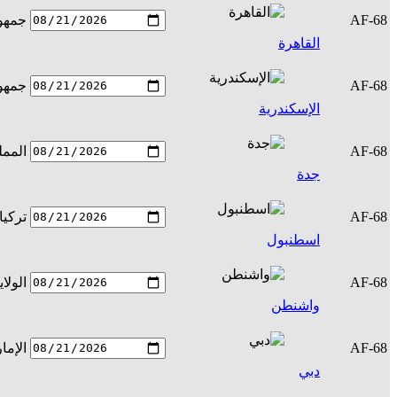
AF-68
جمهور
القاهرة
AF-68
جمهور
الإسكندرية
AF-68
الممل
جدة
AF-68
تركيا
اسطنبول
AF-68
الولا
واشنطن
AF-68
الإما
دبي