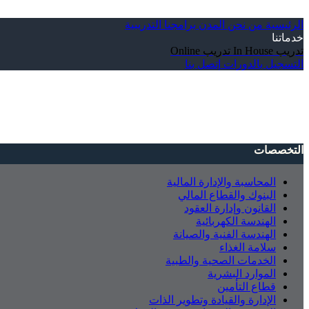
الرئيسية
من نحن
المدن
برامجنا التدريبية
خدماتنا
تدريب In House
تدريب Online
التسجيل بالدورات
إتصل بنا
التخصصات
المحاسبة والإدارة المالية
البنوك والقطاع المالي
القانون وإدارة العقود
الهندسة الكهربائية
الهندسة الفنية والصيانة
سلامة الغذاء
الخدمات الصحية والطبية
الموارد البشرية
قطاع التأمين
الإدارة والقيادة وتطوير الذات