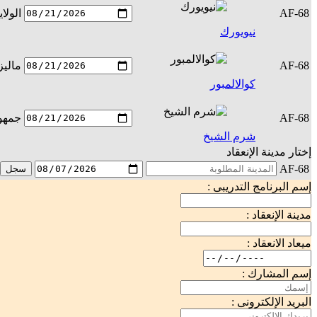
AF-68
الولا
نيويورك
AF-68
ماليز
كوالالمبور
AF-68
جمهور
شرم الشيخ
إختار مدينة الإنعقاد
AF-68
سجل
إسم البرنامج التدريبى :
مدينة الإنعقاد :
ميعاد الانعقاد :
إسم المشارك :
البريد الإلكترونى :