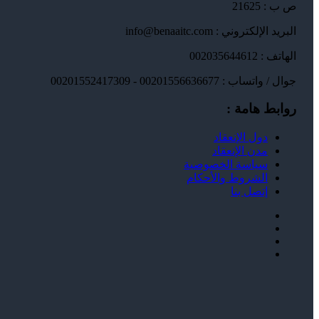
ص ب : 21625
البريد الإلكتروني : info@benaaitc.com
الهاتف : 002035644612
جوال / واتساب : 00201556636677 - 00201552417309
روابط هامة :
دول الإنعقاد
مدن الإنعقاد
سياسة الخصوصية
الشروط والأحكام
إتصل بنا