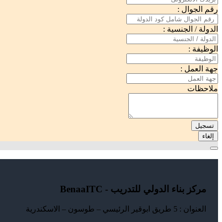
رقم الجوال :
الدولة / الجنسية :
الوظيفة :
جهة العمل :
ملاحظات
تسجيل
إلغاء
مركز بناء الدولي للتدريب - BenaaITC
العنوان : 5 طريق ابوقير الرئيسي – طوسون – الاسكندرية