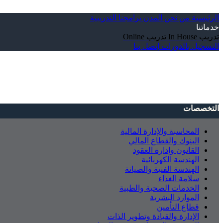
الرئيسية
من نحن
المدن
برامجنا التدريبية
خدماتنا
تدريب In House
تدريب Online
التسجيل بالدورات
إتصل بنا
التخصصات
المحاسبة والإدارة المالية
البنوك والقطاع المالي
القانون وإدارة العقود
الهندسة الكهربائية
الهندسة الفنية والصيانة
سلامة الغذاء
الخدمات الصحية والطبية
الموارد البشرية
قطاع التأمين
الإدارة والقيادة وتطوير الذات