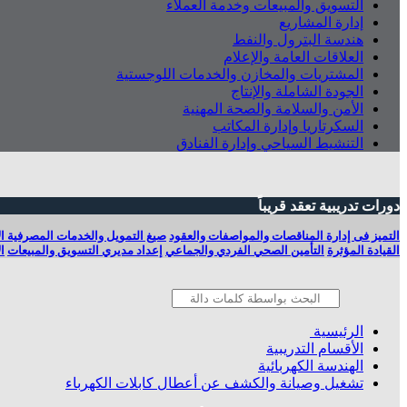
التسويق والمبيعات وخدمة العملاء
إدارة المشاريع
هندسة البترول والنفط
العلاقات العامة والإعلام
المشتريات والمخازن والخدمات اللوجستية
الجودة الشاملة والإنتاج
الأمن والسلامة والصحة المهنية
السكرتاريا وإدارة المكاتب
التنشيط السياحي وإدارة الفنادق
دورات تدريبية تعقد قريباً
التميز فى إدارة المناقصات والمواصفات والعقود
صيغ التمويل والخدمات المصرفية ال
القيادة المؤثرة
التأمين الصحي الفردي والجماعي
إعداد مديري التسويق والمبيعات
ا
الرئيسية
الأقسام التدريبية
الهندسة الكهربائية
تشغیل وصیانة والكشف عن أعطال كابلات الكھرباء