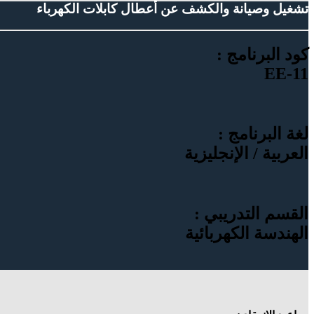
تشغیل وصیانة والكشف عن أعطال كابلات الكھرباء
كود البرنامج :
EE-11
لغة البرنامج :
العربية / الإنجليزية
القسم التدريبي :
الهندسة الكهربائية