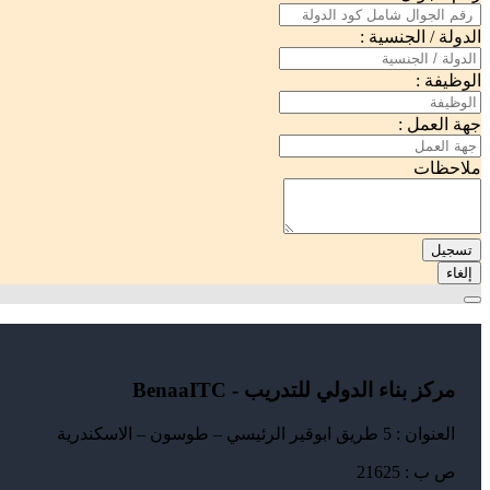
الدولة / الجنسية :
الوظيفة :
جهة العمل :
ملاحظات
تسجيل
إلغاء
مركز بناء الدولي للتدريب - BenaaITC
العنوان : 5 طريق ابوقير الرئيسي – طوسون – الاسكندرية
ص ب : 21625