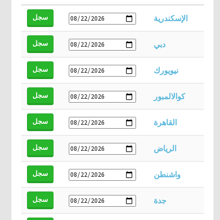
سجل
الإسكندرية
سجل
دبي
سجل
نيويورك
سجل
كوالالمبور
سجل
القاهرة
سجل
الرياض
سجل
واشنطن
سجل
جدة