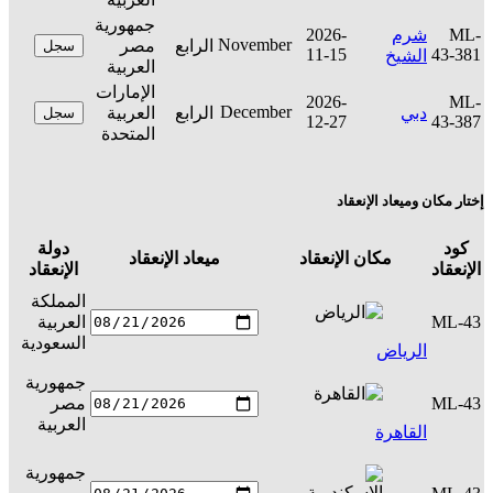
جمهورية
ML-
شرم
2026-
November
الرابع
مصر
سجل
11-15
43-381
الشيخ
العربية
الإمارات
2026-
ML-
December
دبي
الرابع
العربية
سجل
12-27
43-387
المتحدة
إختار مكان وميعاد الإنعقاد
كود
دولة
مكان الإنعقاد
ميعاد الإنعقاد
ال
الإنعقاد
الإنعقاد
المملكة
ML-43
العربية
س
السعودية
الرياض
جمهورية
ML-43
مصر
س
العربية
القاهرة
جمهورية