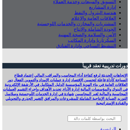
التسويق والمبيعات وخدمة العملاء
إدارة المشاريع
هندسة البترول والنفط
العلاقات العامة والإعلام
المشتريات والمخازن والخدمات اللوجستية
الجودة الشاملة والإنتاج
الأمن والسلامة والصحة المهنية
السكرتاريا وإدارة المكاتب
التنشيط السياحي وإدارة الفنادق
دورات تدريبية تعقد قريباً
الإتجاهات الحديثة لرفع كفاءة أداء المحاسب والمراقب المالي
إعتماد قطاع
السياحة كأداة فاعلة لتحسين الإقتصاد
إدارة‭ ‬عمليات الإمداد والتموين الفعال
دور
العلاقات العامة في بناء الهوية المؤسسية
الدليل المتكامل في الأرشفة الإلكترونية
في البنوك والمؤسسات المالية
إدارة الأداء, تحديد الأهداف وإجراء التقييم
العمليات
المحاسبية والمالية لغير المحاسبين
شهادة في إدارة الخدمات اللوجستية وسلاسل
التوريد
الصيانة الإنتاجية الشاملة للمشروعات والمرافق
التغيير الجذري والتحويلي
والقيادة الإستراتيجية
الرئيسية