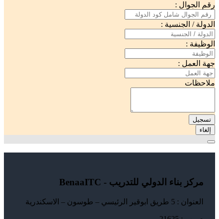
رقم الجوال :
الدولة / الجنسية :
الوظيفة :
جهة العمل :
ملاحظات
تسجيل
إلغاء
مركز بناء الدولي للتدريب - BenaaITC
العنوان : 5 طريق ابوقير الرئيسي – طوسون – الاسكندرية
ص ب : 21625