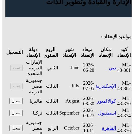
الإدارة والقيادة وتطوير الذات
مواعيد الإنعقاد :
كود
مكان
ميعاد
شهر
الربع
دولة
التسجيل
الإنعقاد
الإنعقاد
الإنعقاد
الإنعقاد
السنوى
الإنعقاد
الإمارات
2026-
ML-
June
دبي
الثاني
العربية
تمت
06-28
43-361
المتحدة
جمهورية
2026-
ML-
July
الإسكندرية
الثالث
مصر
تمت
07-05
43-362
العربية
2026-
ML-
كوالالمبور
August
الثالث
ماليزيا
سجل
08-30
43-370
2026-
ML-
اسطنبول
September
الثالث
تركيا
سجل
09-27
43-374
جمهورية
2026-
ML-
October
القاهرة
الرابع
مصر
سجل
10-11
43-376
العربية