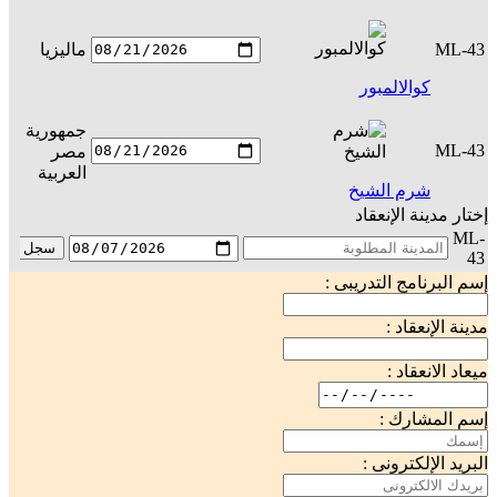
ML-43
ماليزيا
س
كوالالمبور
جمهورية
ML-43
مصر
س
العربية
شرم الشيخ
إختار مدينة الإنعقاد
ML-
سجل
43
إسم البرنامج التدريبى :
مدينة الإنعقاد :
ميعاد الانعقاد :
إسم المشارك :
البريد الإلكترونى :