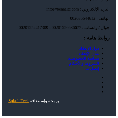
البريد الإلكتروني : info@benaaitc.com
الهاتف : 002035644612
جوال / واتساب : 00201556636677 - 00201552417309
روابط هامة :
دول الإنعقاد
مدن الإنعقاد
سياسة الخصوصية
الشروط والأحكام
إتصل بنا
برمجة وإستضافة
Splash Teck