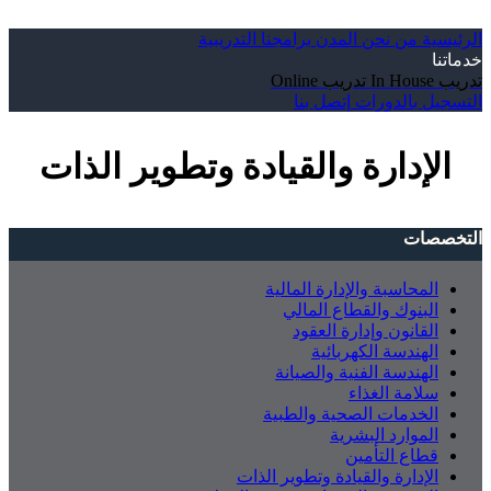
الرئيسية
من نحن
المدن
برامجنا التدريبية
خدماتنا
تدريب In House
تدريب Online
التسجيل بالدورات
إتصل بنا
الإدارة والقيادة وتطوير الذات
التخصصات
المحاسبة والإدارة المالية
البنوك والقطاع المالي
القانون وإدارة العقود
الهندسة الكهربائية
الهندسة الفنية والصيانة
سلامة الغذاء
الخدمات الصحية والطبية
الموارد البشرية
قطاع التأمين
الإدارة والقيادة وتطوير الذات