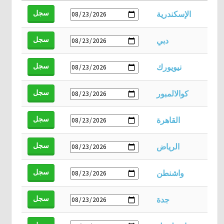
سجل
الإسكندرية
سجل
دبي
سجل
نيويورك
سجل
كوالالمبور
سجل
القاهرة
سجل
الرياض
سجل
واشنطن
سجل
جدة