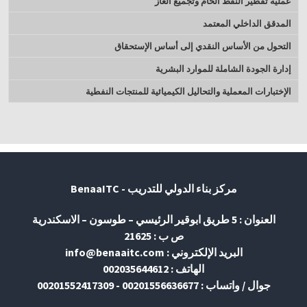
عملية تقطير النفط الخام وتجميع الغاز
المدقق الداخلي المعتمد
التحول من الأساس النقدي إلى أساس الإستحقاق
إدارة الجودة الشاملة للموارد البشرية
الإختبارات المعملية والتحاليل الكيميائية للمنتجات النفطية
مركز بناء الدولي للتدريب - BenaaITC
العنوان : 5 طريق ابوقير الرئيسي – طوسون – الاسكندرية
ص ب : 21625
البريد الإلكتروني : info@benaaitc.com
الهاتف : 002035644612
جوال / واتساب : 00201556636677 - 00201552417309