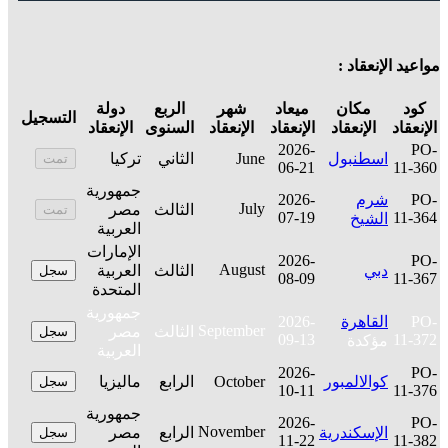
مواعيد الإنعقاد :
كود
مكان
ميعاد
شهر
الربع
دولة
التسجيل
الإنعقاد
الإنعقاد
الإنعقاد
الإنعقاد
السنوى
الإنعقاد
2026-
PO-
اسطنبول
June
الثاني
تركيا
تمت
06-21
11-360
جمهورية
PO-
شرم
2026-
July
الثالث
مصر
تمت
07-19
11-364
الشيخ
العربية
الإمارات
2026-
PO-
August
دبي
الثالث
العربية
سجل
08-09
11-367
المتحدة
جمهورية
PO-
القاهرة
2026-
September
الثالث
مصر
سجل
09-13
11-372
مؤكدة
العربية
2026-
PO-
كوالالمبور
October
الرابع
ماليزيا
سجل
10-11
11-376
جمهورية
2026-
PO-
November
الإسكندرية
الرابع
مصر
سجل
11-22
11-382