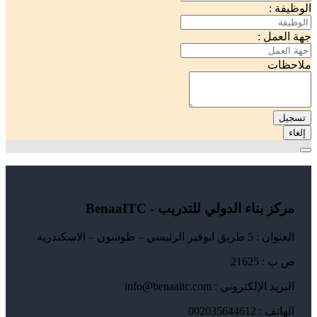
الوظيفة :
جهة العمل :
ملاحظات
تسجيل
إلغاء
مركز بناء الدولي للتدريب - BenaaITC
العنوان : 5 طريق ابوقير الرئيسي – طوسون – الاسكندرية
ص ب : 21625
البريد الإلكتروني : info@benaaitc.com
الهاتف : 002035644612