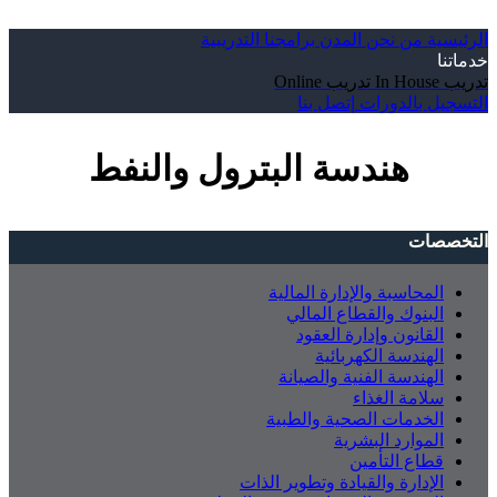
الرئيسية
من نحن
المدن
برامجنا التدريبية
خدماتنا
تدريب In House
تدريب Online
التسجيل بالدورات
إتصل بنا
هندسة البترول والنفط
التخصصات
المحاسبة والإدارة المالية
البنوك والقطاع المالي
القانون وإدارة العقود
الهندسة الكهربائية
الهندسة الفنية والصيانة
سلامة الغذاء
الخدمات الصحية والطبية
الموارد البشرية
قطاع التأمين
الإدارة والقيادة وتطوير الذات