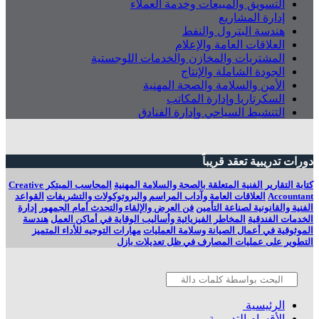
التسويق والمبيعات وخدمة العملاء
إدارة المشاريع
هندسة البترول والنفط
العلاقات العامة والإعلام
المشتريات والمخازن والخدمات اللوجستية
الجودة الشاملة والإنتاج
الأمن والسلامة والصحة المهنية
السكرتاريا وإدارة المكاتب
التنشيط السياحي وإدارة الفنادق
دورات تدريبية تعقد قريباً
كتابة التقارير الفنية المتعلقة بالصحة والسلامة المهنية
المحاسب المبتكر Creative
Accountant
العلاقات العامة وآداب المراسم والبروتوكولات والتشريفات
القواعد
الفنية والقانونية لصناعة التأمين
فن العرض والإلقاء والتحدث أمام الجمهور
إدارة
الخدمات الفندقية
المخاطر الفيزيائية وأساليب الوقاية في أماكن العمل
هندسة
الموثوقية في أعمال الصيانة وسلامة العمليات
مهارات التوجيه للأداء المتميز
التطوير على عمليات المصارف في ظل تعديلات بازل
الرئيسية
الأقسام التدريبية