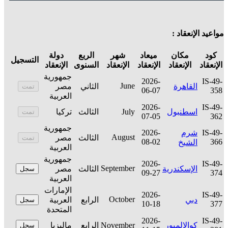
مواعيد الإنعقاد :
كود
مكان
ميعاد
شهر
الربع
دولة
التسجيل
الإنعقاد
الإنعقاد
الإنعقاد
الإنعقاد
السنوى
الإنعقاد
جمهورية
2026-
IS-49-
June
القاهرة
الثاني
مصر
تمت
06-07
358
العربية
2026-
IS-49-
اسطنبول
July
الثالث
تركيا
تمت
07-05
362
جمهورية
IS-49-
شرم
2026-
August
الثالث
مصر
تمت
08-02
366
الشيخ
العربية
جمهورية
2026-
IS-49-
September
الإسكندرية
الثالث
مصر
سجل
09-27
374
العربية
الإمارات
2026-
IS-49-
October
دبي
الرابع
العربية
سجل
10-18
377
المتحدة
2026-
IS-49-
كوالالمبور
November
الرابع
ماليزيا
سجل