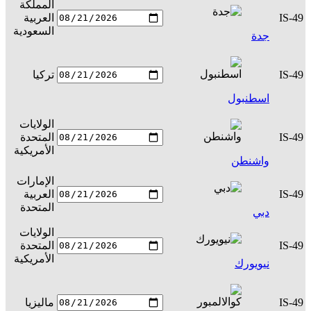
المملكة
IS-49
العربية
س
السعودية
جدة
IS-49
تركيا
س
اسطنبول
الولايات
IS-49
المتحدة
س
الأمريكية
واشنطن
الإمارات
IS-49
العربية
س
المتحدة
دبي
الولايات
IS-49
المتحدة
س
الأمريكية
نيويورك
IS-49
ماليزيا
س