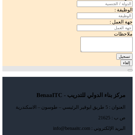
الوظيفة :
جهة العمل :
ملاحظات
تسجيل
إلغاء
مركز بناء الدولي للتدريب - BenaaITC
العنوان : 5 طريق ابوقير الرئيسي – طوسون – الاسكندرية
ص ب : 21625
البريد الإلكتروني : info@benaaitc.com