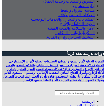
التسويق والمبيعات وخدمة العملاء
إدارة المشاريع
هندسة البترول والنفط
العلاقات العامة والإعلام
المشتريات والمخازن والخدمات اللوجستية
الجودة الشاملة والإنتاج
الأمن والسلامة والصحة المهنية
السكرتاريا وإدارة المكاتب
التنشيط السياحي وإدارة الفنادق
دورات تدريبية تعقد قريباً
المدونة الدولية لأمن السفن والموانئ
التطبيقات العملية لأدوات الإستثمار في
المصارف الإسلامية
المهارات التنفيذية ، العقل التحليلي والتفكير النقدي والحس
الابداعى
الإبداع والتميز في قراءة تحركات سوق الأسهم
المدير المتميز وتطوير
الأداء الإداري وأسرار النجاح القيادي
المتحدث الإعلامي الرسمي - المستوى الثاني
الإحترافي
السكرتاريا الطبية المتخصصة
قيادة وإدارة التغيير
إستراتيجيات التفاوض
وصياغة العقود
إعتماد قطاع السياحة كأداة فاعلة لتحسين الإقتصاد
الرئيسية
الأقسام التدريبية