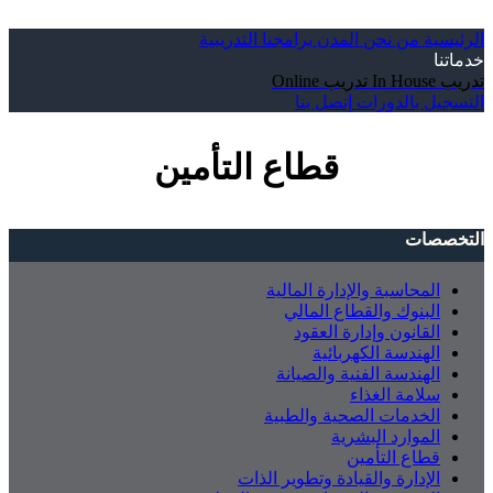
الرئيسية
من نحن
المدن
برامجنا التدريبية
خدماتنا
تدريب In House
تدريب Online
التسجيل بالدورات
إتصل بنا
قطاع التأمين
التخصصات
المحاسبة والإدارة المالية
البنوك والقطاع المالي
القانون وإدارة العقود
الهندسة الكهربائية
الهندسة الفنية والصيانة
سلامة الغذاء
الخدمات الصحية والطبية
الموارد البشرية
قطاع التأمين
الإدارة والقيادة وتطوير الذات