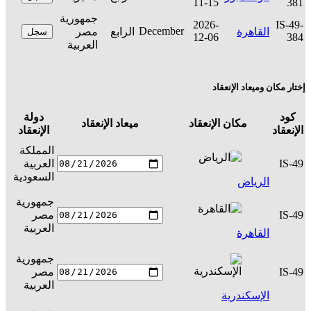
11-15
381
جمهورية
2026-
IS-49-
December
القاهرة
الرابع
مصر
سجل
12-06
384
العربية
إختار مكان وميعاد الإنعقاد
كود
دولة
مكان الإنعقاد
ميعاد الإنعقاد
ال
الإنعقاد
الإنعقاد
المملكة
IS-49
العربية
س
السعودية
الرياض
جمهورية
IS-49
مصر
س
العربية
القاهرة
جمهورية
IS-49
مصر
س
العربية
الإسكندرية