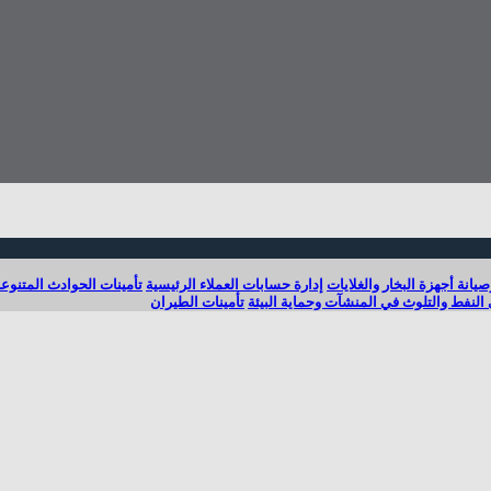
انة أجهزة البخار والغلايات
إدارة حسابات العملاء الرئيسية
تأمينات الحوادث المتنوع
النفط والتلوث في المنشآت وحماية البيئة
تأمينات الطيران