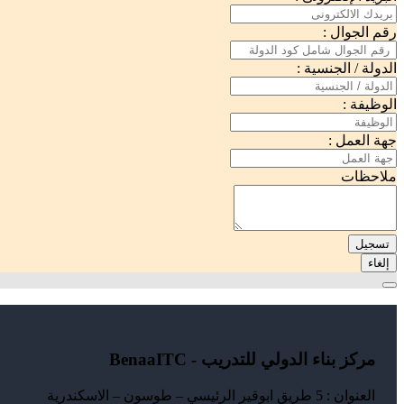
رقم الجوال :
الدولة / الجنسية :
الوظيفة :
جهة العمل :
ملاحظات
تسجيل
إلغاء
مركز بناء الدولي للتدريب - BenaaITC
العنوان : 5 طريق ابوقير الرئيسي – طوسون – الاسكندرية