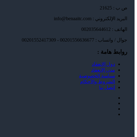
ص ب : 21625
البريد الإلكتروني : info@benaaitc.com
الهاتف : 002035644612
جوال / واتساب : 00201556636677 - 00201552417309
روابط هامة :
دول الإنعقاد
مدن الإنعقاد
سياسة الخصوصية
الشروط والأحكام
إتصل بنا