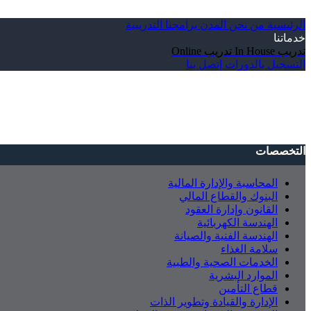
الرئيسية
من نحن
المدن
برامجنا التدريبية
خدماتنا
تدريب In House
تدريب Online
التسجيل بالدورات
إتصل بنا
التخصصات
المحاسبة والإدارة المالية
البنوك والقطاع المالي
القانون وإدارة العقود
الهندسة الكهربائية
الهندسة الفنية والصيانة
سلامة الغذاء
الخدمات الصحية والطبية
الموارد البشرية
قطاع التأمين
الإدارة والقيادة وتطوير الذات