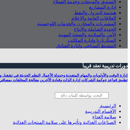
التسويق والمبيعات وخدمة العملاء
إدارة المشاريع
هندسة البترول والنفط
العلاقات العامة والإعلام
المشتريات والمخازن والخدمات اللوجستية
الجودة الشاملة والإنتاج
الأمن والسلامة والصحة المهنية
السكرتاريا وإدارة المكاتب
التنشيط السياحي وإدارة الفنادق
دورات تدريبية تعقد قريباً
إدارة الوقت والأولويات والمهام المتعددة وجدولة الأعمال
النظم الحديثة في تشغيل وصي
تطبيق قواعد حوكمة الشركات
إدارة الذات وقيادة الآخرين
معالجة المخلفات بمصافي 
الرئيسية
الأقسام التدريبية
سلامة الغذاء
الصناعات الغذائية وتأثيرها على سلامة المنتجات الغذائية