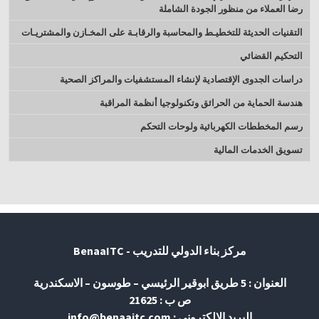
رضا العملاء من منظور الجودة الشاملة
التقنيات الحديثة للتخطيـط والمحاسبة والرقابـة على المخـازن والمشتريـات
التحكيم القضائي
دراسات الجدوى الإقتصادية لإنشاء المستشفيات والمراكز الصحية
هندسة الحماية من الحرائق وتكنولوجيا أنظمة المراقبة
رسم المخططات الكهربائية ولوحات التحكم
تسويق الخدمات المالية
مركز بناء الدولي للتدريب - BenaaITC
العنوان : 5 طريق ابوقير الرئيسي – طوسون – الاسكندرية
ص ب : 21625
البريد الإلكتروني : info@benaaitc.com