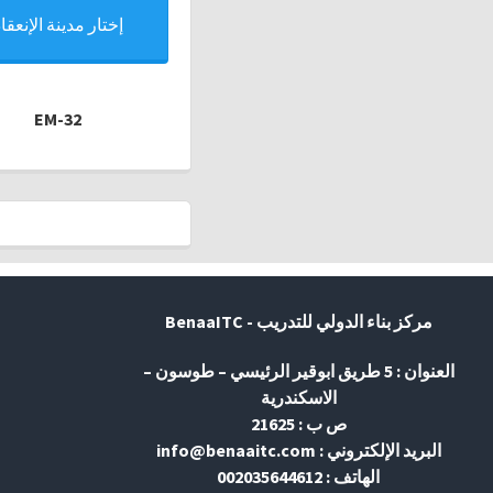
إختار مدينة الإنعقاد
EM-32
مركز بناء الدولي للتدريب - BenaaITC
العنوان : 5 طريق ابوقير الرئيسي – طوسون –
الاسكندرية
ص ب : 21625
البريد الإلكتروني : info@benaaitc.com
الهاتف : 002035644612