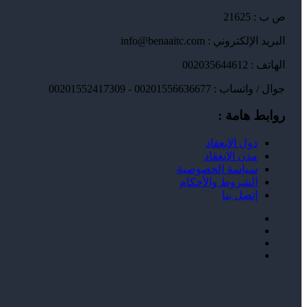
ص ب : 21625
البريد الإلكتروني : info@benaaitc.com
الهاتف : 002035644612
جوال / واتساب : 00201556636677 - 00201552417309
روابط هامة :
دول الإنعقاد
مدن الإنعقاد
سياسة الخصوصية
الشروط والأحكام
إتصل بنا