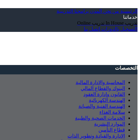
الرئيسية
من نحن
المدن
برامجنا التدريبية
خدماتنا
تدريب In House
تدريب Online
التسجيل بالدورات
إتصل بنا
التخصصات
المحاسبة والإدارة المالية
البنوك والقطاع المالي
القانون وإدارة العقود
الهندسة الكهربائية
الهندسة الفنية والصيانة
سلامة الغذاء
الخدمات الصحية والطبية
الموارد البشرية
قطاع التأمين
الإدارة والقيادة وتطوير الذات