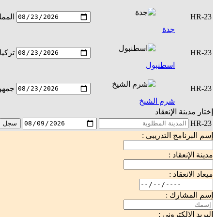
HR-23
الممل
جدة
HR-23
تركيا
اسطنبول
HR-23
جمهور
شرم الشيخ
إختار مدينة الإنعقاد
HR-23
سجل
إسم البرنامج التدريبى :
مدينة الإنعقاد :
ميعاد الانعقاد :
إسم المشارك :
البريد الإلكترونى :