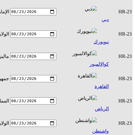
HR-23
الإما
دبي
HR-23
الولا
نيويورك
HR-23
ماليز
كوالالمبور
HR-23
جمهور
القاهرة
HR-23
الممل
الرياض
HR-23
الولا
واشنطن