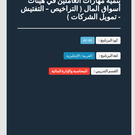
تنمية مهارات العاملين في هيئات
أسواق المال ( التراخيص – التفتيش
- تمويل الشركات )
كود البرنامج :
AF-60
لغة البرنامج :
العربية / الإنجليزية
القسم التدريبي :
المحاسبة والإدارة المالية