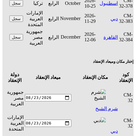
2026-
CM-
اسطنبول
October
الرابع
تركيا
سجل
10-25
32-378
الإمارات
2026-
CM-
November
دبي
الرابع
العربية
سجل
11-29
32-383
المتحدة
جمهورية
2026-
CM-
December
القاهرة
الرابع
مصر
سجل
12-06
32-384
العربية
إختار مكان وميعاد الإنعقاد
كود
دولة
مكان الإنعقاد
ميعاد الإنعقاد
ال
الإنعقاد
الإنعقاد
جمهورية
CM-
مصر
س
32
العربية
شرم الشيخ
الإمارات
CM-
العربية
س
32
المتحدة
دبي