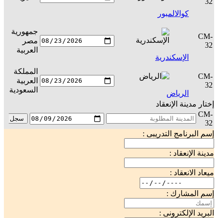
32
كوالالمبور
جمهورية
CM-
مصر
س
32
العربية
الإسكندرية
المملكة
CM-
العربية
س
32
السعودية
الرياض
إختار مدينة الإنعقاد
CM-
سجل
32
إسم البرنامج التدريبى :
مدينة الإنعقاد :
ميعاد الانعقاد :
إسم المشارك :
البريد الإلكترونى :