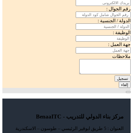
رقم الجوال :
الدولة / الجنسية :
الوظيفة :
جهة العمل :
ملاحظات
تسجيل
إلغاء
مركز بناء الدولي للتدريب - BenaaITC
العنوان : 5 طريق ابوقير الرئيسي – طوسون – الاسكندرية