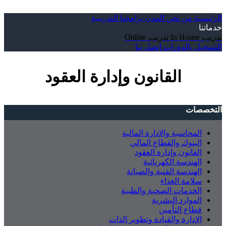
الرئيسية
من نحن
المدن
برامجنا التدريبية
خدماتنا
تدريب In House
تدريب Online
التسجيل بالدورات
إتصل بنا
القانون وإدارة العقود
التخصصات
المحاسبة والإدارة المالية
البنوك والقطاع المالي
القانون وإدارة العقود
الهندسة الكهربائية
الهندسة الفنية والصيانة
سلامة الغذاء
الخدمات الصحية والطبية
الموارد البشرية
قطاع التأمين
الإدارة والقيادة وتطوير الذات