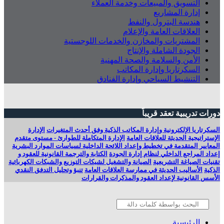
التسويق والمبيعات وخدمة العملاء
إدارة المشاريع
هندسة البترول والنفط
العلاقات العامة والإعلام
المشتريات والمخازن والخدمات اللوجستية
الجودة الشاملة والإنتاج
الأمن والسلامة والصحة المهنية
السكرتاريا وإدارة المكاتب
التنشيط السياحي وإدارة الفنادق
دورات تدريبية تعقد قريباً
السكرتاريا الإلكترونية وإدارة المكاتب الذكية وفق أحدث المتغيرات
الإدارة
الإستراتيجية الحديثة للعلاقات العامة
الإدارة المتكاملة للطوارئ - مستوى متقدم
المعايير المتقدمة في تخطيط وإعداد اللائحة الداخلية لسياسات الموارد البشرية
إعداد المراجع الداخلي لنظام إدارة الجودة
الكتابة والترجمة القانونية للعقود و
تقنيات الصياغة التشريعية
الصيانة والتشغيل لشبكات التوزيع والشبكات الكهربائية
الذكية
الأساليب الحديثة في ممارسة العلاقات العامة
تنبؤ وتحليل التدفق النقدي
الأسس القانونية لإعداد العقود والمذكرات والقرارات
الرئيسية