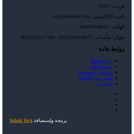
ص ب : 21625
البريد الإلكتروني : info@benaaitc.com
الهاتف : 002035644612
جوال / واتساب : 00201556636677 - 00201552417309
روابط هامة :
دول الإنعقاد
مدن الإنعقاد
سياسة الخصوصية
الشروط والأحكام
إتصل بنا
برمجة وإستضافة
Splash Teck