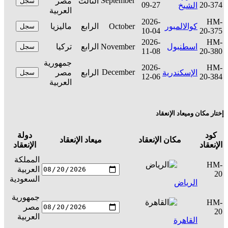
September
الثالث
مصر
سجل
09-27
20-374
الشيخ
العربية
2026-
HM-
كوالالمبور
October
الرابع
ماليزيا
سجل
10-04
20-375
2026-
HM-
اسطنبول
November
الرابع
تركيا
سجل
11-08
20-380
جمهورية
2026-
HM-
December
الإسكندرية
الرابع
مصر
سجل
12-06
20-384
العربية
إختار مكان وميعاد الإنعقاد
كود
دولة
مكان الإنعقاد
ميعاد الإنعقاد
ال
الإنعقاد
الإنعقاد
المملكة
HM-
العربية
س
20
السعودية
الرياض
جمهورية
HM-
مصر
س
20
العربية
القاهرة