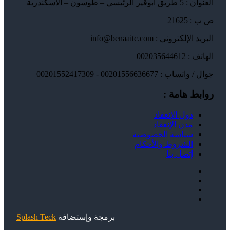
العنوان : 5 طريق ابوقير الرئيسي – طوسون – الاسكندرية
ص ب : 21625
البريد الإلكتروني : info@benaaitc.com
الهاتف : 002035644612
جوال / واتساب : 00201556636677 - 00201552417309
روابط هامة :
دول الإنعقاد
مدن الإنعقاد
سياسة الخصوصية
الشروط والأحكام
إتصل بنا
برمجة وإستضافة
Splash Teck