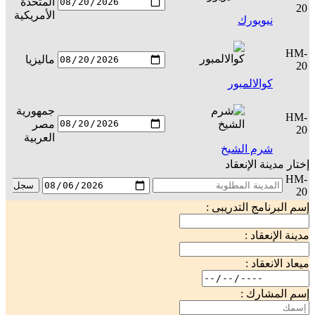
المتحدة
س
20
الأمريكية
نيويورك
HM-
ماليزيا
س
20
كوالالمبور
جمهورية
HM-
مصر
س
20
العربية
شرم الشيخ
إختار مدينة الإنعقاد
HM-
سجل
20
إسم البرنامج التدريبى :
مدينة الإنعقاد :
ميعاد الانعقاد :
إسم المشارك :