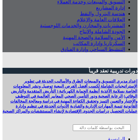
التسويق والمبيعات وخدمة العملاء
إدارة المشاريع
هندسة البترول والنفط
العلاقات العامة والإعلام
المشتريات والمخازن والخدمات اللوجستية
الجودة الشاملة والإنتاج
الأمن والسلامة والصحة المهنية
السكرتاريا وإدارة المكاتب
التنشيط السياحي وإدارة الفنادق
دورات تدريبية تعقد قريباً
إعداد مديري التسويق والمبيعات
الطرق والأساليب الحديثة في تطوير
الإستراتيجيات الشاملة لكسب أفضل الفرص البيعية
توصيل ونشر المعلومات
الخاصة بسلامة الأغذية
أنظمة الحماية الكهربائية ( التأريض المتقدمة والتأريض
الوقائي)
الرعاية الصحية ودور التأمين الصحي
المعايير العالمية في التوظيف
والإختبار والتعيين
التميز وتحقيق الكفاءة المهنية في دراسة ومعالجة المخالفات
القانونية
تنمية المهارات الإدارية والقيادية
الأدوات الحديثة في تنظيم وإدارة
عمليات التحصيل
دراسات الجدوى الإقتصادية لإنشاء المستشفيات والمراكز الصحية
الرئيسية