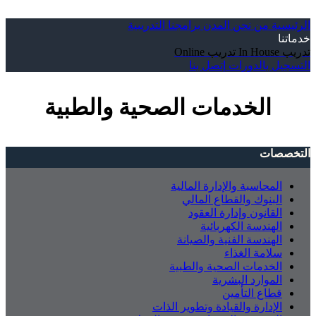
الرئيسية
من نحن
المدن
برامجنا التدريبية
خدماتنا
تدريب In House
تدريب Online
التسجيل بالدورات
إتصل بنا
الخدمات الصحية والطبية
التخصصات
المحاسبة والإدارة المالية
البنوك والقطاع المالي
القانون وإدارة العقود
الهندسة الكهربائية
الهندسة الفنية والصيانة
سلامة الغذاء
الخدمات الصحية والطبية
الموارد البشرية
قطاع التأمين
الإدارة والقيادة وتطوير الذات