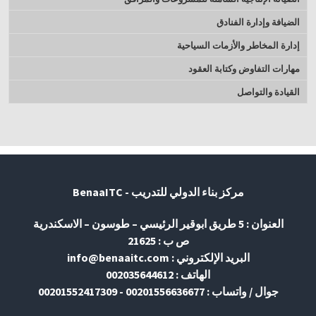
الضيافة وإدارة الفنادق
إدارة المخاطر والأزمات السياحية
مهارات التفاوض وكتابة العقود
القيادة والتواصل
مركز بناء الدولي للتدريب - BenaaITC
العنوان : 5 طريق ابوقير الرئيسي – طوسون – الاسكندرية
ص ب : 21625
البريد الإلكتروني : info@benaaitc.com
الهاتف : 002035644612
جوال / واتساب : 00201556636677 - 00201552417309