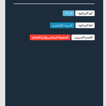
كود البرنامج :
TH-19
لغة البرنامج :
العربية / الإنجليزية
القسم التدريبي :
التنشيط السياحي وإدارة الفنادق